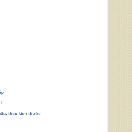
ấp
i
cầu, theo kích thước