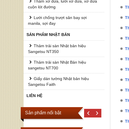
Thảm xơ dừa, lưới xơ dừa, xơ dừa
cuộn lót đường
Th
Lưới chống trượt sân bay sợi
Th
manila, sợi đay
Th
SẢN PHẨM NHẬT BẢN
Th
Thảm trải sàn Nhật bản hiệu
Th
Sangetsu NT350
T
Thảm trải sàn Nhật Bản hiệu
sangetsu NT700
T
Giấy dán tường Nhật bản hiệu
T
Sangetsu Faith
T
LIÊN HỆ
T
‹
›
T
Sản phẩm nổi bật
T