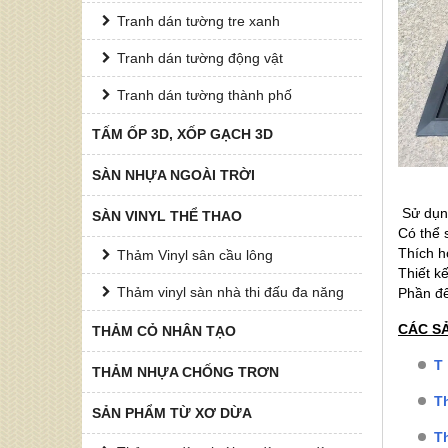
Tranh dán tường tre xanh
Tranh dán tường động vật
Tranh dán tường thành phố
TẤM ỐP 3D, XỐP GẠCH 3D
SÀN NHỰA NGOÀI TRỜI
Sử dụng
SÀN VINYL THỂ THAO
Có thể 
Thích h
Thảm Vinyl sân cầu lông
Thiết k
Thảm vinyl sàn nhà thi đấu đa năng
Phần đế
CÁC S
THẢM CỎ NHÂN TẠO
T
THẢM NHỰA CHỐNG TRƠN
Th
SẢN PHẨM TỪ XƠ DỪA
Th