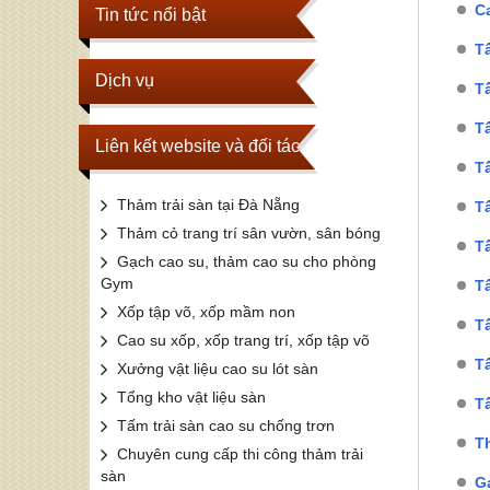
C
Tin tức nổi bật
T
Dịch vụ
T
T
Liên kết website và đối tác
T
Thảm trải sàn tại Đà Nẵng
T
Thảm cỏ trang trí sân vườn, sân bóng
T
Gạch cao su, thảm cao su cho phòng
Gym
T
Xốp tập võ, xốp mầm non
T
Cao su xốp, xốp trang trí, xốp tập võ
T
Xưởng vật liệu cao su lót sàn
Tổng kho vật liệu sàn
T
Tấm trải sàn cao su chống trơn
T
Chuyên cung cấp thi công thảm trải
sàn
G