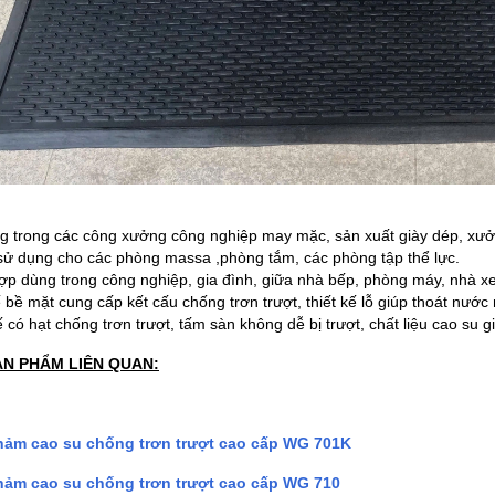
 trong các công xưởng công nghiệp may mặc, sản xuất giày dép, xư
sử dụng cho các phòng massa ,phòng tắm, các phòng tập thể lực.
ợp dùng trong công nghiệp, gia đình, giữa nhà bếp, phòng máy, nhà xe
ế bề mặt cung cấp kết cấu chống trơn trượt, thiết kế lỗ giúp thoát nước
 có hạt chống trơn trượt, tấm sàn không dễ bị trượt, chất liệu cao su
ẢN PHẨM LIÊN QUAN:
ảm cao su chống trơn trượt cao cấp WG 701K
ảm cao su chống trơn trượt cao cấp WG 710