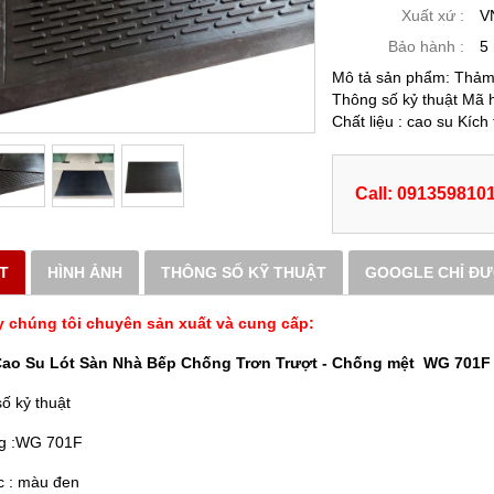
Xuất xứ :
V
Bảo hành :
5
Mô tả sản phẩm: Thảm
Thông số kỷ thuật Mã 
Chất liệu : cao su Kíc
Call: 091359810
ẾT
HÌNH ẢNH
THÔNG SỐ KỸ THUẬT
GOOGLE CHỈ Đ
y chúng tôi chuyên sản xuất và cung cấp:
ao Su Lót Sàn Nhà Bếp Chống Trơn Trượt - Chống mệt WG 701F
ố kỷ thuật
g :WG 701F
c : màu đen