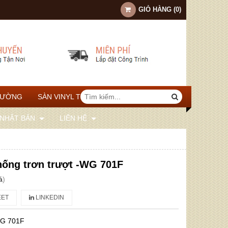
GIỎ HÀNG
(
0
)
TƯỜNG
SÀN VINYL THỂ THAO
 NHẬT BẢN
LIÊN HỆ
hống trơn trượt -WG 701F
á
)
ET
LINKEDIN
G 701F