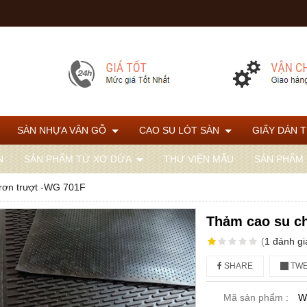
SÀN NHỰA VÂN GỖ
CAO SU LÓT SÀN
GIẤY DÁN 
N
SẢN PHẨM TỪ XƠ DỪA
THƯ VIỆN MẪU
SẢN PHẨM
rơn trượt -WG 701F
Thảm cao su c
(
1
đánh gi
SHARE
TWE
Mã sản phẩm :
W