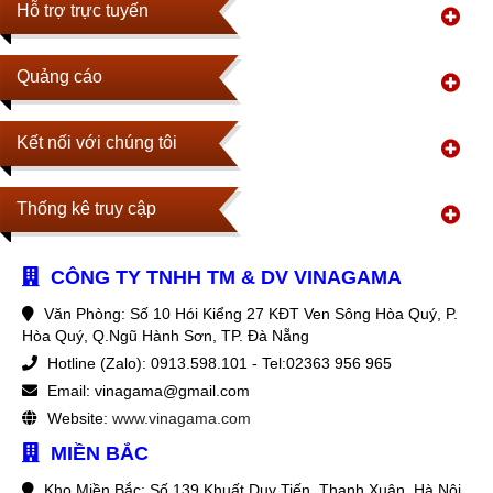
Hỗ trợ trực tuyến
Quảng cáo
Kết nối với chúng tôi
Thống kê truy cập
CÔNG TY TNHH TM & DV VINAGAMA
Văn Phòng: Số 10 Hói Kiểng 27 KĐT Ven Sông Hòa Quý, P.
Hòa Quý, Q.Ngũ Hành Sơn, TP. Đà Nẵng
Hotline (Zalo): 0913.598.101 - Tel:02363 956 965
Email: vinagama@gmail.com
Website:
www.vinagama.com
MIỀN BẮC
Kho Miền Bắc: Số 139 Khuất Duy Tiến, Thanh Xuân, Hà Nội