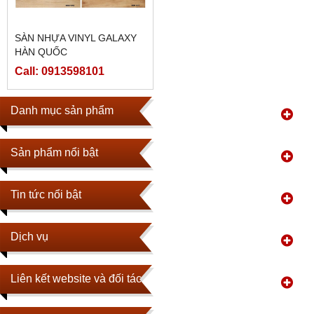
SÀN NHỰA VINYL GALAXY
HÀN QUỐC
Call: 0913598101
Danh mục sản phẩm
Sản phẩm nổi bật
Tin tức nổi bật
Dịch vụ
Liên kết website và đối tác