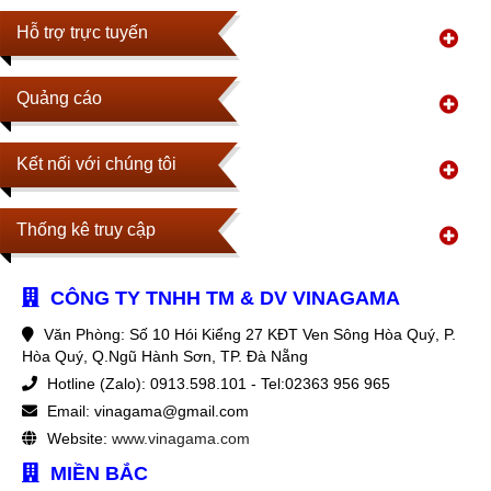
Hỗ trợ trực tuyến
Quảng cáo
Kết nối với chúng tôi
Thống kê truy cập
CÔNG TY TNHH TM & DV VINAGAMA
Văn Phòng: Số 10 Hói Kiểng 27 KĐT Ven Sông Hòa Quý, P.
Hòa Quý, Q.Ngũ Hành Sơn, TP. Đà Nẵng
Hotline (Zalo): 0913.598.101 - Tel:02363 956 965
Email: vinagama@gmail.com
Website:
www.vinagama.com
MIỀN BẮC