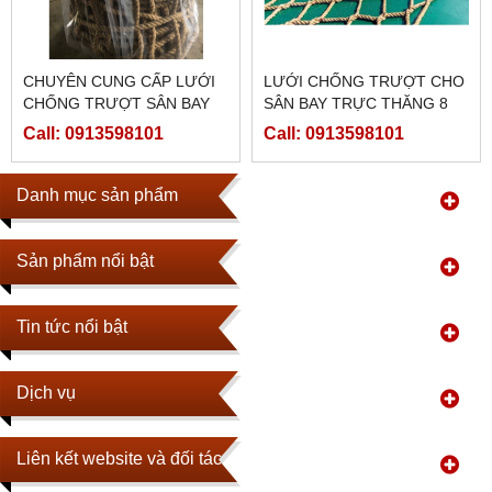
CHUYÊN CUNG CẤP LƯỚI
LƯỚI CHỐNG TRƯỢT CHO
CHỐNG TRƯỢT SÂN BAY
SÂN BAY TRỰC THĂNG 8
TRỰC THĂNG (LƯỚI SÂN
CẠNH ĐỀU 14X14M, LÀM
Call: 0913598101
Call: 0913598101
BAY) PHỤC VỤ GIÀN
BẰNG DÂY MANILA, DÂY
KHOAN DẦU KHÍ, TÒA NHÀ
TỰ NHIÊN, MẮT LƯỚI 200 X
200 MM (LƯỚI SÂN BAY)
Danh mục sản phẩm
Sản phẩm nổi bật
Tin tức nổi bật
Dịch vụ
Liên kết website và đối tác