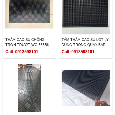
THẢM CAO SU CHỐNG
TẤM THẢM CAO SU LÓT LY
TRƠN TRƯỢT WG 868BK -
DÙNG TRONG QUẦY BAR
LÓT Ổ HEO CON
Call: 0913598101
Call: 0913598101