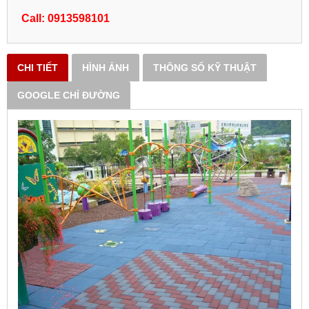
Call: 0913598101
CHI TIẾT
HÌNH ẢNH
THÔNG SỐ KỸ THUẬT
GOOGLE CHỈ ĐƯỜNG