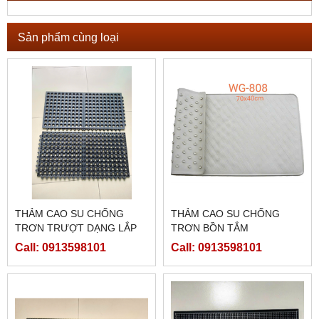
Sản phẩm cùng loại
THẢM CAO SU CHỐNG
THẢM CAO SU CHỐNG
TRƠN TRƯỢT DẠNG LẮP
TRƠN BỒN TẮM
GHÉP - WG 8040 - ĐEN
Call: 0913598101
Call: 0913598101