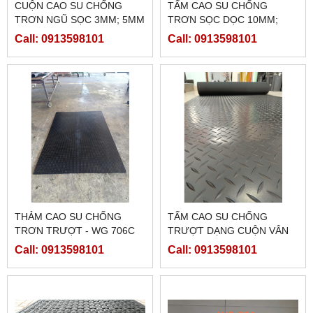
CUỘN CAO SU CHỐNG
TẤM CAO SU CHỐNG
TRƠN NGŨ SỌC 3MM; 5MM
TRƠN SỌC DỌC 10MM;
20MM
Call: 0913598101
Call: 0913598101
THẢM CAO SU CHỐNG
TẤM CAO SU CHỐNG
TRƠN TRƯỢT - WG 706C
TRƯỢT DẠNG CUỘN VÂN
LÁ; SỌC DỌC; CARO
Call: 0913598101
Call: 0913598101