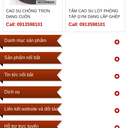
CAO SU CHỐNG TRƠN
TẤM CAO SU LÓT PHÒNG
DẠNG CUỘN
TÂP GYM DẠNG LẮP GHÉP
CÓ BIÊN
Call: 0913598101
Call: 0913598101
Danh mục sản phẩm
Sản phẩm nổi bật
Tin tức nổi bật
Dịch vụ
Liên kết website và đối tác
Hỗ trợ trực tuyến