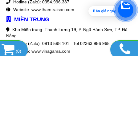
Hotline (Zalo): 0354.996.387
Website:
www.thamtraisan.com
Báo giá ngay
MIỀN TRUNG
Kho Miền trung: Thanh lương 19, P. Ngũ Hành Sơn, TP. Đà
Nẵng
Hotline (Zalo): 0913.598.101 - Tel:02363 956 965
(
0
)
Website:
www.vinagama.com
MIỀN NAM
Kho Miền Nam: 197/56/8 Lý thái tổ, P 10 , Tp. HCM
Hotline (Zalo): 0963.476.279
Website:
www.thamtrangtri.com
HỖ TRỢ KHÁCH HÀNG
Mức giá tốt nhất
Giao hành tận nơi
Lắp đặt miễn phí
Bảo hành lâu dài