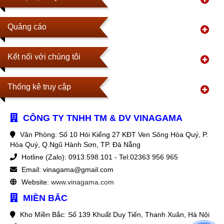
Quảng cáo
Kết nối với chúng tôi
Thống kê truy cập
CÔNG TY TNHH TM & DV VINAGAMA
Văn Phòng: Số 10 Hói Kiểng 27 KĐT Ven Sông Hòa Quý, P.
Hòa Quý, Q.Ngũ Hành Sơn, TP. Đà Nẵng
Hotline (Zalo): 0913.598.101 - Tel:02363 956 965
Email: vinagama@gmail.com
Website:
www.vinagama.com
MIỀN BẮC
Kho Miền Bắc: Số 139 Khuất Duy Tiến, Thanh Xuân, Hà Nội