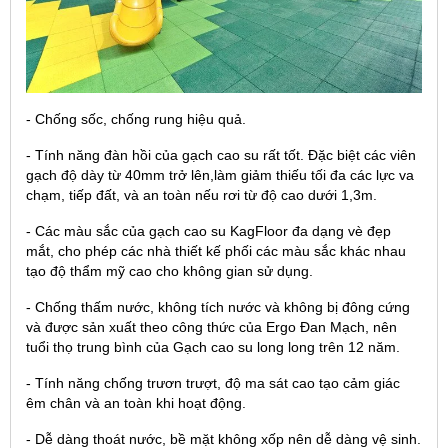
- Chống sốc, chống rung hiệu quả.
- Tính năng đàn hồi của gạch cao su rất tốt. Đặc biệt các viên
gạch độ dày từ 40mm trở lên,làm giảm thiếu tối đa các lực va
chạm, tiếp đất, và an toàn nếu rơi từ độ cao dưới 1,3m.
- Các màu sắc của gạch cao su KagFloor đa dạng vè đẹp
mắt, cho phép các nhà thiết kế phối các màu sắc khác nhau
tạo độ thẩm mỹ cao cho không gian sử dụng.
- Chống thấm nước, không tích nước và không bị đông cứng
và được sản xuất theo công thức của Ergo Đan Mạch, nên
tuổi thọ trung bình của Gạch cao su long long trên 12 năm.
- Tính năng chống trươn trượt, độ ma sát cao tạo cảm giác
êm chân và an toàn khi hoạt động.
- Dễ dàng thoát nước, bề mặt không xốp nên dễ dàng vệ sinh.