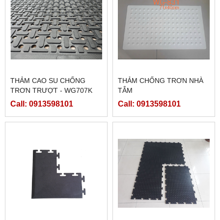
THẢM CAO SU CHỐNG
THẢM CHỐNG TRƠN NHÀ
TRƠN TRƯỢT - WG707K
TẮM
(CAO SU LỖ SỌC NGANG
Call: 0913598101
Call: 0913598101
DỌC)