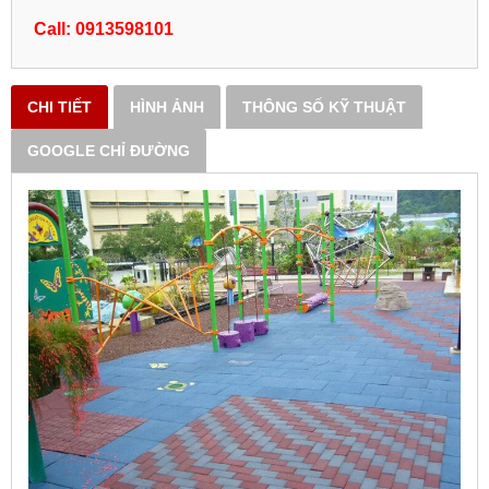
Call: 0913598101
CHI TIẾT
HÌNH ẢNH
THÔNG SỐ KỸ THUẬT
GOOGLE CHỈ ĐƯỜNG