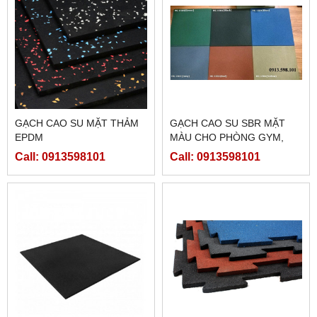
GẠCH CAO SU MẶT THẢM
GẠCH CAO SU SBR MẶT
EPDM
MÀU CHO PHÒNG GYM,
SÂN CHƠI
Call: 0913598101
Call: 0913598101