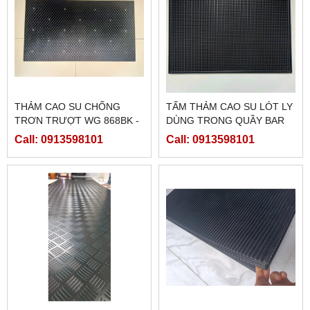
THẢM CAO SU CHỐNG
TẤM THẢM CAO SU LÓT LY
TRƠN TRƯỢT WG 868BK -
DÙNG TRONG QUẦY BAR
LÓT Ổ HEO CON
Call: 0913598101
Call: 0913598101