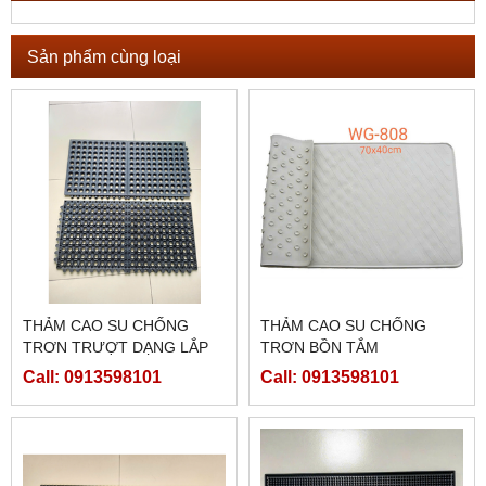
Sản phẩm cùng loại
THẢM CAO SU CHỐNG
THẢM CAO SU CHỐNG
TRƠN TRƯỢT DẠNG LẮP
TRƠN BỒN TẮM
GHÉP - WG 8040 - ĐEN
Call: 0913598101
Call: 0913598101