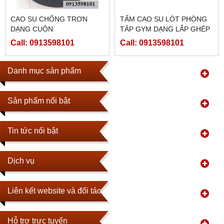
CAO SU CHỐNG TRƠN
TẤM CAO SU LÓT PHÒNG
DẠNG CUỘN
TÂP GYM DẠNG LẮP GHÉP
CÓ BIÊN
Call: 0913598101
Call: 0913598101
Danh mục sản phẩm
Sản phẩm nổi bật
Tin tức nổi bật
Dịch vụ
Liên kết website và đối tác
Hỗ trợ trực tuyến