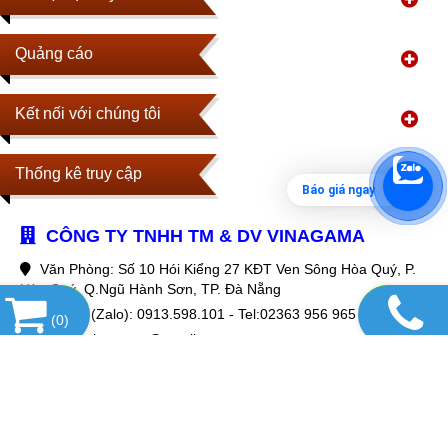
Quảng cáo
Kết nối với chúng tôi
Thống kê truy cập
Báo giá ngay
CÔNG TY TNHH TM & DV VINAGAMA
Văn Phòng: Số 10 Hói Kiểng 27 KĐT Ven Sông Hòa Quý, P.
Hòa Quý, Q.Ngũ Hành Sơn, TP. Đà Nẵng
Hotline (Zalo): 0913.598.101 - Tel:02363 956 965
(
0
)
Email: vinagama@gmail.com
Website:
www.vinagama.com
MIỀN BẮC
Kho Miền Bắc: Số 139 Khuất Duy Tiến, Thanh Xuân, Hà Nội