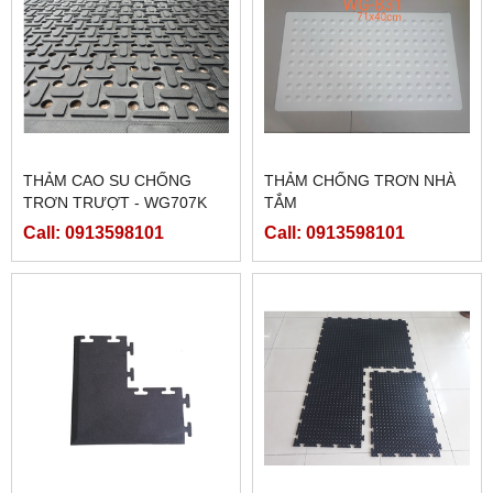
THẢM CAO SU CHỐNG
THẢM CHỐNG TRƠN NHÀ
TRƠN TRƯỢT - WG707K
TẮM
(CAO SU LỖ SỌC NGANG
Call: 0913598101
Call: 0913598101
DỌC)