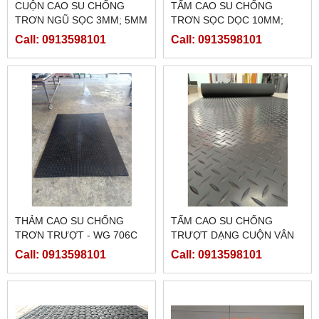
CUỘN CAO SU CHỐNG
TẤM CAO SU CHỐNG
TRƠN NGŨ SỌC 3MM; 5MM
TRƠN SỌC DỌC 10MM;
20MM
Call: 0913598101
Call: 0913598101
THẢM CAO SU CHỐNG
TẤM CAO SU CHỐNG
TRƠN TRƯỢT - WG 706C
TRƯỢT DẠNG CUỘN VÂN
LÁ; SỌC DỌC; CARO
Call: 0913598101
Call: 0913598101