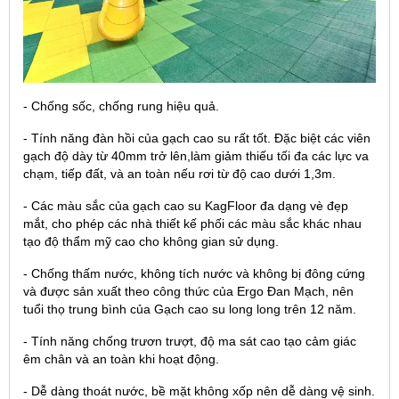
- Chống sốc, chống rung hiệu quả.
- Tính năng đàn hồi của gạch cao su rất tốt. Đặc biệt các viên
gạch độ dày từ 40mm trở lên,làm giảm thiếu tối đa các lực va
chạm, tiếp đất, và an toàn nếu rơi từ độ cao dưới 1,3m.
- Các màu sắc của gạch cao su KagFloor đa dạng vè đẹp
mắt, cho phép các nhà thiết kế phối các màu sắc khác nhau
tạo độ thẩm mỹ cao cho không gian sử dụng.
- Chống thấm nước, không tích nước và không bị đông cứng
và được sản xuất theo công thức của Ergo Đan Mạch, nên
tuổi thọ trung bình của Gạch cao su long long trên 12 năm.
- Tính năng chống trươn trượt, độ ma sát cao tạo cảm giác
êm chân và an toàn khi hoạt động.
- Dễ dàng thoát nước, bề mặt không xốp nên dễ dàng vệ sinh.