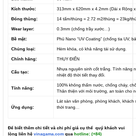
Kích thước:
313mm x 620mm x 4.2mm (Dài x Rộng x
Đóng thùng:
14 tấm/thùng = 2.72 m2/thùng = 23kg/th
Wear layer:
0.3mm (chống trầy xước…)
Bề mặt:
Phủ Nano “UV Coating” (chống tia UV, b
Chủng loại:
Hèm khóa, có khả năng tái sử dụng.
Chính hãng:
THỤY ĐIỂN
Nhựa nguyên sinh cốt trắng. Tính năng n
Cấu tạo:
nhiệt độ thời tiết thay đổi.
100% không thấm nước, chống cháy, chống
Tính năng:
Thân thiện với môi trường, an toàn cho 
Lát sàn văn phòng, phòng khách, khách
Ứng dụng:
thời trang…
Để biết thêm chi tiết và chi phí giá cụ thể quý khách vui
lòng liên hệ
vinagama.com
qua
hotline:
(+84)