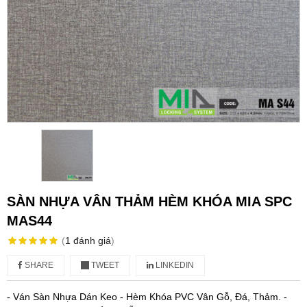
SÀN NHỰA VÂN THẢM HÈM KHÓA MIA SPC
MAS44
(
1
đánh giá
)
SHARE
TWEET
LINKEDIN
- Ván Sàn Nhựa Dán Keo - Hèm Khóa PVC Vân Gỗ, Đá, Thảm. -