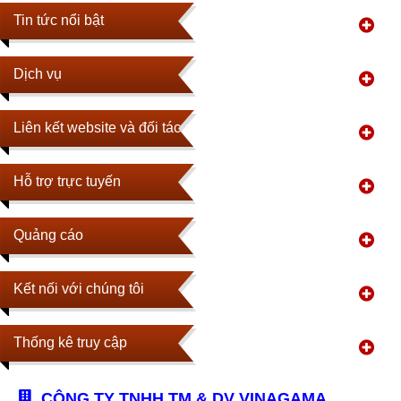
Tin tức nổi bật
Dịch vụ
Liên kết website và đối tác
Hỗ trợ trực tuyến
Quảng cáo
Kết nối với chúng tôi
Thống kê truy cập
CÔNG TY TNHH TM & DV VINAGAMA