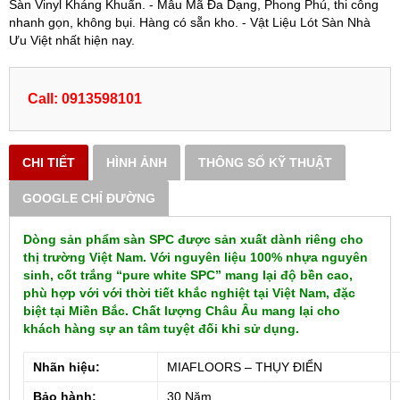
Sàn Vinyl Kháng Khuẩn. - Mẫu Mã Đa Dạng, Phong Phú, thi công
nhanh gọn, không bụi. Hàng có sẵn kho. - Vật Liệu Lót Sàn Nhà
Ưu Việt nhất hiện nay.
Call: 0913598101
CHI TIẾT
HÌNH ẢNH
THÔNG SỐ KỸ THUẬT
GOOGLE CHỈ ĐƯỜNG
Dòng sản phẩm sàn SPC được sản xuất dành riêng cho
thị trường Việt Nam. Với nguyên liệu 100% nhựa nguyên
sinh, cốt trắng “pure white SPC” mang lại độ bền cao,
phù hợp với với thời tiết khắc nghiệt tại Việt Nam, đặc
biệt tại Miền Bắc. Chất lượng Châu Âu mang lại cho
khách hàng sự an tâm tuyệt đối khi sử dụng.
Nhãn hiệu:
MIAFLOORS – THỤY ĐIỂN
Bảo hành:
30 Năm