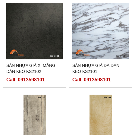
SÀN NHỰA GIẢ XI MĂNG
SÀN NHỰA GIẢ ĐÁ DÁN
DÁN KEO KS2102
KEO KS2101
Call: 0913598101
Call: 0913598101