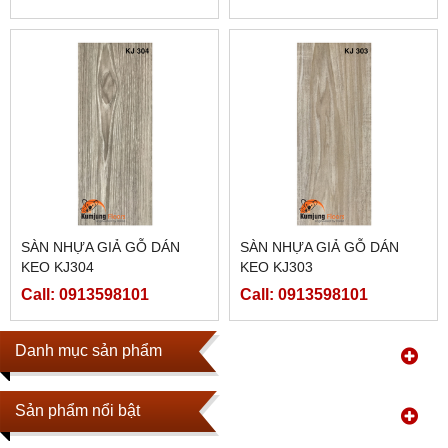
SÀN NHỰA GIẢ GỖ DÁN
SÀN NHỰA GIẢ GỖ DÁN
KEO KJ304
KEO KJ303
Call: 0913598101
Call: 0913598101
Danh mục sản phẩm
Sản phẩm nổi bật