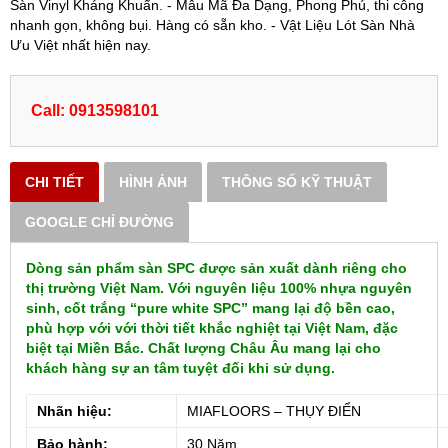
Sàn Vinyl Kháng Khuẩn. - Mẫu Mã Đa Dạng, Phong Phú, thi công
nhanh gọn, không bụi. Hàng có sẵn kho. - Vật Liệu Lót Sàn Nhà
Ưu Việt nhất hiện nay.
Call: 0913598101
CHI TIẾT
HÌNH ẢNH
THÔNG SỐ KỸ THUẬT
GOOGLE CHỈ ĐƯỜNG
Dòng sản phẩm sàn SPC được sản xuất dành riêng cho
thị trường Việt Nam. Với nguyên liệu 100% nhựa nguyên
sinh, cốt trắng “pure white SPC” mang lại độ bền cao,
phù hợp với với thời tiết khắc nghiệt tại Việt Nam, đặc
biệt tại Miền Bắc. Chất lượng Châu Âu mang lại cho
khách hàng sự an tâm tuyệt đối khi sử dụng.
Nhãn hiệu:
MIAFLOORS – THỤY ĐIỂN
Bảo hành:
30 Năm