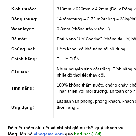
Kích thước:
313mm x 620mm x 4.2mm (Dài x Rộng x
Đóng thùng:
14 tấm/thùng = 2.72 m2/thùng = 23kg/th
Wear layer:
0.3mm (chống trầy xước…)
Bề mặt:
Phủ Nano “UV Coating” (chống tia UV, b
Chủng loại:
Hèm khóa, có khả năng tái sử dụng.
Chính hãng:
THỤY ĐIỂN
Nhựa nguyên sinh cốt trắng. Tính năng n
Cấu tạo:
nhiệt độ thời tiết thay đổi.
100% không thấm nước, chống cháy, chống
Tính năng:
Thân thiện với môi trường, an toàn cho 
Lát sàn văn phòng, phòng khách, khách
Ứng dụng:
thời trang…
Để biết thêm chi tiết và chi phí giá cụ thể quý khách vui
lòng liên hệ
vinagama.com
qua
hotline:
(+84)