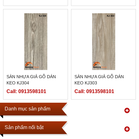
SÀN NHỰA GIẢ GỖ DÁN
SÀN NHỰA GIẢ GỖ DÁN
KEO KJ304
KEO KJ303
Call: 0913598101
Call: 0913598101
Danh mục sản phẩm
Sản phẩm nổi bật