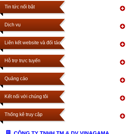
Tin tức nổi bật
Dịch vụ
Liên kết website và đối tác
Hỗ trợ trực tuyến
Quảng cáo
Kết nối với chúng tôi
Thống kê truy cập
CÔNG TY TNHH TM & DV VINAGAMA