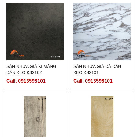
SÀN NHỰA GIẢ XI MĂNG
SÀN NHỰA GIẢ ĐÁ DÁN
DÁN KEO KS2102
KEO KS2101
Call: 0913598101
Call: 0913598101