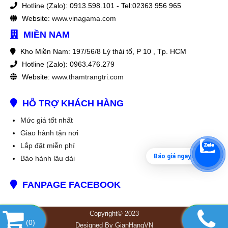
Hotline (Zalo): 0913.598.101 - Tel:02363 956 965
Website:
www.vinagama.com
MIỀN NAM
Kho Miền Nam: 197/56/8 Lý thái tổ, P 10 , Tp. HCM
Hotline (Zalo): 0963.476.279
Website:
www.thamtrangtri.com
HỖ TRỢ KHÁCH HÀNG
Mức giá tốt nhất
Giao hành tận nơi
Lắp đặt miễn phí
Báo giá ngay
Bảo hành lâu dài
FANPAGE FACEBOOK
Copyright© 2023
(
0
)
Designed By
GianHangVN