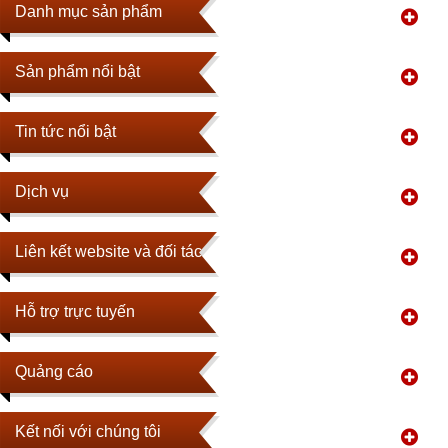
Danh mục sản phẩm
Sản phẩm nổi bật
Tin tức nổi bật
Dịch vụ
Liên kết website và đối tác
Hỗ trợ trực tuyến
Quảng cáo
Kết nối với chúng tôi