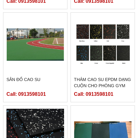
Call: 0913598101
Call: 0913598101
SÂN ĐỔ CAO SU
THẢM CAO SU EPDM DẠNG
CUỘN CHO PHÒNG GYM
(DÀY 2MM;4MM;6MM;8MM)
Call: 0913598101
Call: 0913598101