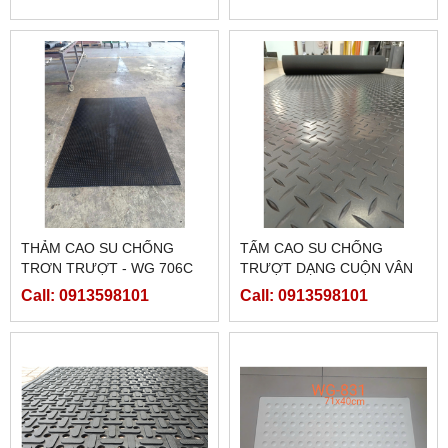
THẢM CAO SU CHỐNG
TẤM CAO SU CHỐNG
TRƠN TRƯỢT - WG 706C
TRƯỢT DẠNG CUỘN VÂN
LÁ; SỌC DỌC; CARO
Call: 0913598101
Call: 0913598101