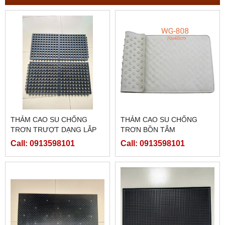
THẢM CAO SU CHỐNG
THẢM CAO SU CHỐNG
TRƠN TRƯỢT DẠNG LẮP
TRƠN BỒN TẮM
GHÉP - WG 8040 - ĐEN
Call: 0913598101
Call: 0913598101