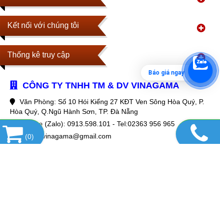
Kết nối với chúng tôi
Thống kê truy cập
Báo giá ngay
CÔNG TY TNHH TM & DV VINAGAMA
Văn Phòng: Số 10 Hói Kiểng 27 KĐT Ven Sông Hòa Quý, P.
Hòa Quý, Q.Ngũ Hành Sơn, TP. Đà Nẵng
Hotline (Zalo): 0913.598.101 - Tel:02363 956 965
Email: vinagama@gmail.com
(
0
)
Website:
www.vinagama.com
MIỀN BẮC
Kho Miền Bắc: Số 139 Khuất Duy Tiến, Thanh Xuân, Hà Nội
Hotline (Zalo): 0354.996.387
Website:
www.thamtraisan.com