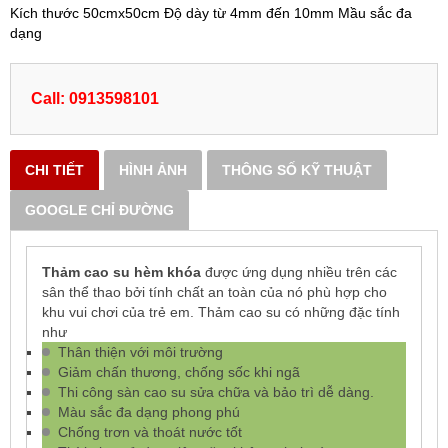
Kích thước 50cmx50cm Độ dày từ 4mm đến 10mm Mầu sắc đa
dạng
Call: 0913598101
CHI TIẾT
HÌNH ẢNH
THÔNG SỐ KỸ THUẬT
GOOGLE CHỈ ĐƯỜNG
Thảm cao su hèm khóa
được ứng dụng nhiều trên các
sân thể thao bởi tính chất an toàn của nó phù hợp cho
khu vui chơi của trẻ em. Thảm cao su có những đặc tính
như
Thân thiện với môi trường
Giảm chấn thương, chống sốc khi ngã
Thi công sàn cao su sửa chữa và bảo trì dễ dàng.
Màu sắc đa dạng phong phú
Chống trơn và thoát nước tốt