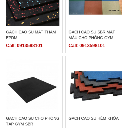
GẠCH CAO SU MẶT THẢM
GẠCH CAO SU SBR MẶT
EPDM
MÀU CHO PHÒNG GYM,
SÂN CHƠI
Call: 0913598101
Call: 0913598101
GẠCH CAO SU CHO PHÒNG
GẠCH CAO SU HÈM KHÓA
TẬP GYM SBR