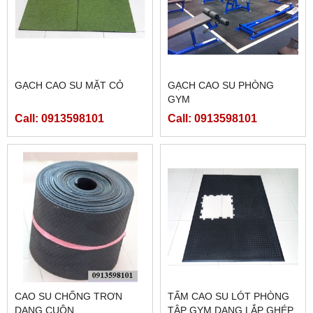
GẠCH CAO SU MẶT CỎ
GẠCH CAO SU PHÒNG
GYM
Call: 0913598101
Call: 0913598101
CAO SU CHỐNG TRƠN
TẤM CAO SU LÓT PHÒNG
DẠNG CUỘN
TÂP GYM DẠNG LẮP GHÉP