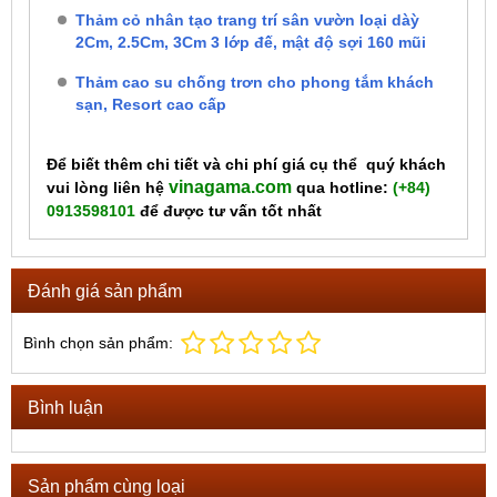
Thảm cỏ nhân tạo trang trí sân vườn loại dàỳ
2Cm, 2.5Cm, 3Cm 3 lớp đế, mật độ sợi 160 mũi
Thảm cao su chống trơn cho phong tắm khách
sạn, Resort cao cấp
Để biết thêm chi tiết và chi phí giá cụ thể quý khách
vinagama.com
vui lòng liên hệ
qua hotline:
(+84)
0913598101
để được tư vấn tốt nhất
Đánh giá sản phẩm
Bình chọn sản phẩm:
Bình luận
Sản phẩm cùng loại