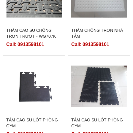
THẢM CAO SU CHỐNG
THẢM CHỐNG TRƠN NHÀ
TRƠN TRƯỢT - WG707K
TẮM
(CAO SU LỖ SỌC NGANG
Call: 0913598101
Call: 0913598101
DỌC)
TẤM CAO SU LÓT PHÒNG
TẤM CAO SU LÓT PHÒNG
GYM
GYM