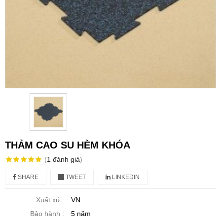
THẢM CAO SU HÈM KHÓA
(
1
đánh giá
)
SHARE
TWEET
LINKEDIN
Xuất xứ :
VN
Bảo hành :
5 năm