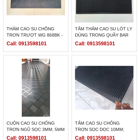
THẢM CAO SU CHỐNG
TẤM THẢM CAO SU LÓT LY
TRƠN TRƯỢT WG 868BK -
DÙNG TRONG QUẦY BAR
LÓT Ổ HEO CON
Call: 0913598101
Call: 0913598101
CUỘN CAO SU CHỐNG
TẤM CAO SU CHỐNG
TRƠN NGŨ SỌC 3MM; 5MM
TRƠN SỌC DỌC 10MM;
20MM
Call: 0913598101
Call: 0913598101