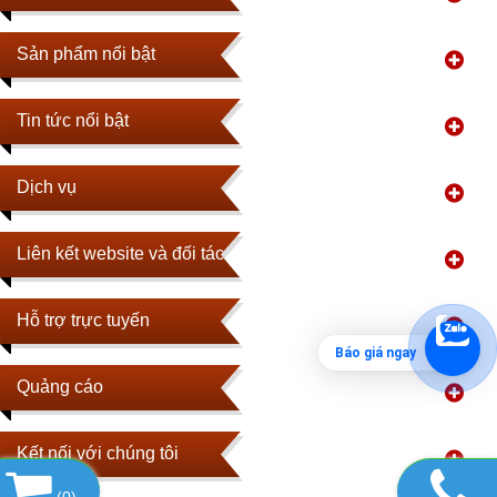
Sản phẩm nổi bật
Tin tức nổi bật
Dịch vụ
Liên kết website và đối tác
Hỗ trợ trực tuyến
Báo giá ngay
Quảng cáo
Kết nối với chúng tôi