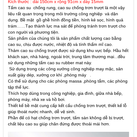
Kích thước : dài 150cm x rộng 91cm x dày 15mm
Tấm cao su chống rung, cao su chống trơn trượt là một vậy
liệu rất quan trọng trong môi trường công nghiệp và dận
dụng. Bề mặt gồ ghề hình đồng tiền, hình kẻ sọc, hình quả
trám……Tạo thành lực ma sát để phòng tránh trơn trượt cho
con người và phương tiện.
Sản phẩm của chúng tôi là sản phẩm chất lượng cao bằng
cao su, chịu được nước, nhiệt độ và tính thẩm mĩ cao.
Thảm cao su chống trượt được sử dụng khu vực bếp. Hầu hết
khách sạn, nhà hàng, ngoài trời, trung tâm thương mại...đều
sử dụng những tấm cao su rubber mat này.
Sử dụng trong các công xưởng công nghiệp may mặc, sản
xuất giày dép, xưởng cơ khí ,phòng máy .
Có thể sử dụng cho các phòng massa ,phòng tắm, các phòng
tập thể lực.
Thích hợp dùng trong công nghiệp, gia đình, giữa nhà bếp,
phòng máy, nhà xe và hồ bơi.
Thiết kế bề mặt cung cấp kết cấu chống trơn trượt, thiết kế lỗ
giúp thoát nước nhanh, dễ vệ sinh.
Phần đế có hạt chống trơn trượt, tấm sàn không dễ bị trượt,
chất liệu cao su giúp chân đứng được thoải mái hơn.