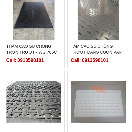
THẢM CAO SU CHỐNG
TẤM CAO SU CHỐNG
TRƠN TRƯỢT - WG 706C
TRƯỢT DẠNG CUỘN VÂN
LÁ; SỌC DỌC; CARO
Call: 0913598101
Call: 0913598101