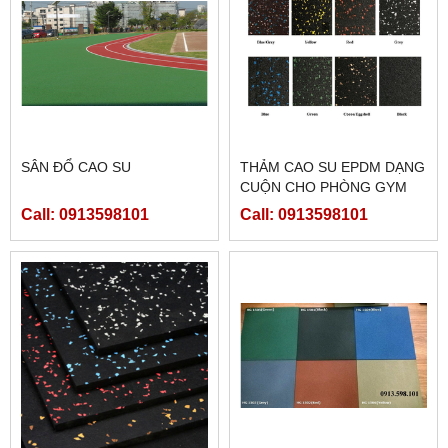
SÂN ĐỔ CAO SU
THẢM CAO SU EPDM DẠNG
CUỘN CHO PHÒNG GYM
(DÀY 2MM;4MM;6MM;8MM)
Call: 0913598101
Call: 0913598101