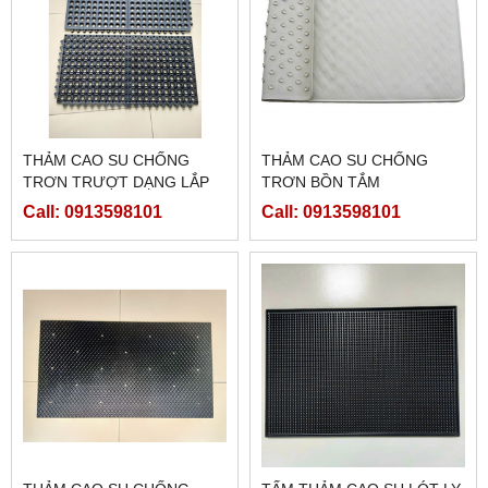
THẢM CAO SU CHỐNG
THẢM CAO SU CHỐNG
TRƠN TRƯỢT DẠNG LẮP
TRƠN BỒN TẮM
GHÉP - WG 8040 - ĐEN
Call: 0913598101
Call: 0913598101