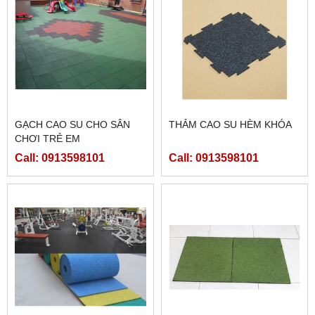
GẠCH CAO SU CHO SÂN
THẢM CAO SU HÈM KHÓA
CHƠI TRẺ EM
Call: 0913598101
Call: 0913598101