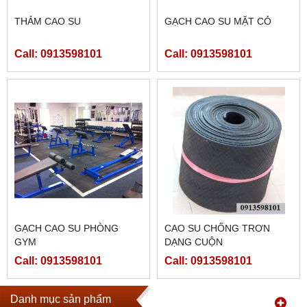
THẢM CAO SU
GẠCH CAO SU MẶT CỎ
Call: 0913598101
Call: 0913598101
GẠCH CAO SU PHÒNG
CAO SU CHỐNG TRƠN
GYM
DẠNG CUỘN
Call: 0913598101
Call: 0913598101
Danh mục sản phẩm