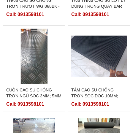
THẢM CAO SU CHỐNG
TẤM THẢM CAO SU LÓT LY
TRƠN TRƯỢT WG 868BK -
DÙNG TRONG QUẦY BAR
LÓT Ổ HEO CON
Call: 0913598101
Call: 0913598101
CUỘN CAO SU CHỐNG
TẤM CAO SU CHỐNG
TRƠN NGŨ SỌC 3MM; 5MM
TRƠN SỌC DỌC 10MM;
20MM
Call: 0913598101
Call: 0913598101