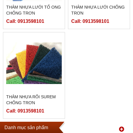
THẢM NHỰA LƯỚI TỔ ONG
THẢM NHỰA LƯỚI CHỐNG
CHỐNG TRƠN
TRƠN
Call: 0913598101
Call: 0913598101
THẢM NHỰA RỐI SUREM
CHỐNG TRƠN
Call: 0913598101
Danh mục sản phẩm