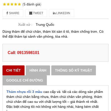
(
5
đánh giá
)
SHARE
TWEET
LINKEDIN
Xuất xứ :
Trung Quốc
Dùng thảm để chùi chân, thảm lót sàn ô tô, thảm chống trơn. Có
thể đặt thảm tại sảnh văn phòng, tòa nhà.
Call: 0913598101
CHI TIẾT
HÌNH ẢNH
THÔNG SỐ KỸ THUẬT
GOOGLE CHỈ ĐƯỜNG
Thảm nhựa rối 3 màu
cao cấp và tất cả các dòng sản phẩm
thảm chùi chân bằng nhựa, thảm chùi chân văn phòng, thảm
chùi chân đế cao su với chất lượng tốt – giá thành rẻ nhất.
Đặc biệt chúng tôi nói không với hàng nhái, hàng kém chất