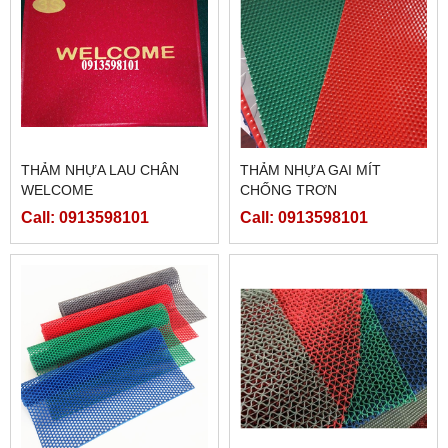
THẢM NHỰA LAU CHÂN
THẢM NHỰA GAI MÍT
WELCOME
CHỐNG TRƠN
Call: 0913598101
Call: 0913598101