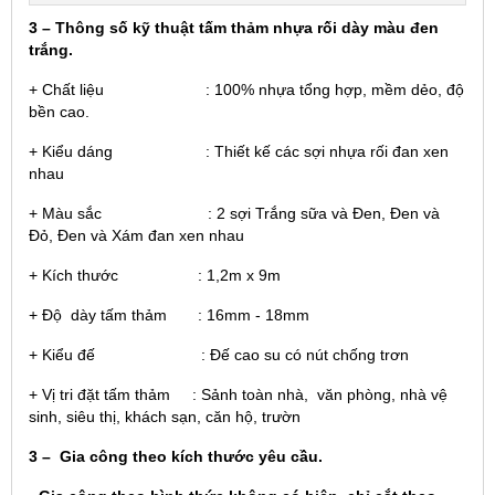
3 – Thông số kỹ thuật tấm thảm nhựa rối dày màu đen
trắng.
+ Chất liệu : 100% nhựa tổng hợp, mềm dẻo, độ
bền cao.
+ Kiểu dáng : Thiết kế các sợi nhựa rối đan xen
nhau
+ Màu sắc : 2 sợi Trắng sữa và Đen, Đen và
Đỏ, Đen và Xám đan xen nhau
+ Kích thước : 1,2m x 9m
+ Độ dày tấm thảm : 16mm - 18mm
+ Kiểu đế : Đế cao su có nút chống trơn
+ Vị tri đặt tấm thảm : Sảnh toàn nhà, văn phòng, nhà vệ
sinh, siêu thị, khách sạn, căn hộ, trườn
3 – Gia công theo kích thước yêu cầu.