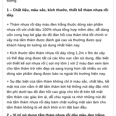
lượng.
1 – Chất liệu, màu sắc, kích thước, thiết kế thảm nhựa rối
dày.
+ Thảm nhựa rối dày màu đen trắng thuộc dòng sản phẩm
nhựa rối với chất liệu 100% nhựa tổng hợp mềm dẻo, dễ dàng
uốn cong hay bẻ gập do độ đàn hổi của thảm khá tốt chính vì
vậy mà tấm thảm được đánh giá cao và thường được quý
khách hàng tin tưởng sử dụng nhất hiện nay.
+ Kích thước tấm thảm nhựa rối dày rộng 1,2m x 9m do vậy
có thể đáp ứng được tất cả các khu vực cần sử dụng, đặc biệt
với thiết kế sợi nhựa rối ( sợi mỳ tôm ) với 2 màu đan xem làm
cho tấm thảm trở nên đẹp và sang trọng hơn rất nhiều so với
dòng sản phẩm đang được bán ra ngoài thị trường hiện nay.
+ Sự đặc biệt của tấm thảm không chỉ ở màu sắc, chất liệu, bề
mặt mà còn nằm ở đế tấm thảm bởi hệ thống nút dày đặc nhô
lên phí dưới tạo độ đàn hồi cao giúp cho khi đi trên bề mặt
tấm thảm các giác êm ái, dễ chịu ngoài ra nhờ những nút đó
mà tấm thảm nhựa rối dày bám chặt xuống mặt sàn làm cho
tấm thảm không bị xê dịch khỏi vị trí đặt ban đầu.
2 – Vị trí sử dụng tấm thảm nhựa rối dày màu đen trắng,