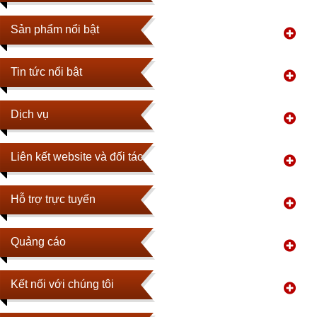
Sản phẩm nổi bật
Tin tức nổi bật
Dịch vụ
Liên kết website và đối tác
Hỗ trợ trực tuyến
Quảng cáo
Kết nối với chúng tôi