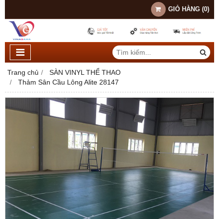
GIỎ HÀNG
(
0
)
Trang chủ
SÀN VINYL THỂ THAO
Thảm Sân Cầu Lông Alite 28147