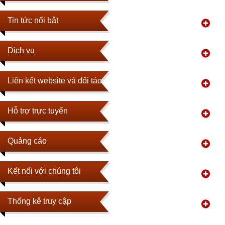
Tin tức nổi bật
Dịch vụ
Liên kết website và đối tác
Hỗ trợ trực tuyến
Quảng cáo
Kết nối với chúng tôi
Thống kê truy cập