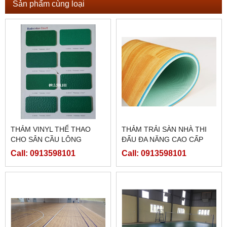
Sản phẩm cùng loại
THẢM VINYL THỂ THAO
THẢM TRẢI SÀN NHÀ THI
CHO SÂN CẦU LÔNG
ĐẤU ĐA NĂNG CAO CẤP
Call: 0913598101
Call: 0913598101