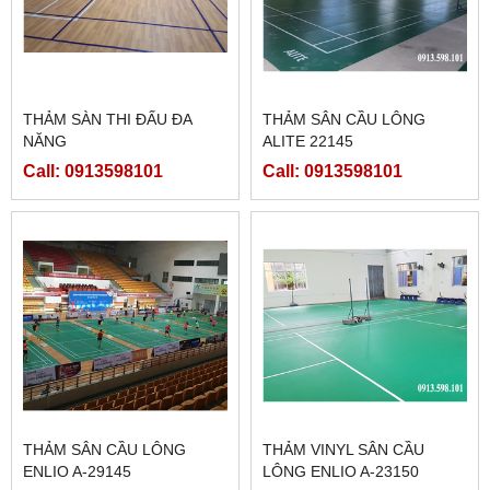
THẢM SÀN THI ĐẤU ĐA
THẢM SÂN CẦU LÔNG
NĂNG
ALITE 22145
Call: 0913598101
Call: 0913598101
THẢM SÂN CẦU LÔNG
THẢM VINYL SÂN CẦU
ENLIO A-29145
LÔNG ENLIO A-23150