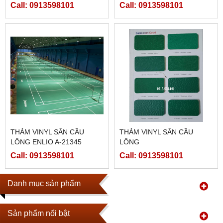
Call: 0913598101
Call: 0913598101
THẢM VINYL SÂN CẦU
THẢM VINYL SÂN CẦU
LÔNG ENLIO A-21345
LÔNG
Call: 0913598101
Call: 0913598101
Danh mục sản phẩm
Sản phẩm nổi bật