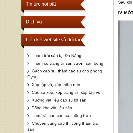
Sau khi
Tin tức nổi bật
IV. MỘ
Dịch vụ
Liên kết website và đối tác
Thảm trải sàn tại Đà Nẵng
Thảm cỏ trang trí sân vườn, sân bóng
Gạch cao su, thảm cao su cho phòng
Gym
Xốp tập võ, xốp mầm non
Cao su xốp, xốp trang trí, xốp tập võ
Xưởng vật liệu cao su lót sàn
Tổng kho vật liệu sàn
Tấm trải sàn cao su chống trơn
Chuyên cung cấp thi công thảm trải
sàn