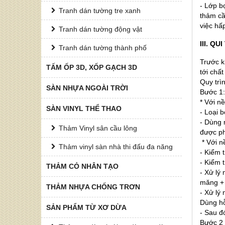
- Lớp b
Tranh dán tường tre xanh
thảm cầ
việc hấ
Tranh dán tường động vật
III. Q
Tranh dán tường thành phố
Trước k
TẤM ỐP 3D, XỐP GẠCH 3D
tới chấ
Quy trì
SÀN NHỰA NGOÀI TRỜI
Bước 1:
* Với n
SÀN VINYL THỂ THAO
- Loại 
- Dùng 
Thảm Vinyl sân cầu lông
được ph
* Với n
Thảm vinyl sàn nhà thi đấu đa năng
- Kiểm t
- Kiểm 
THẢM CỎ NHÂN TẠO
- Xử lý
măng +
THẢM NHỰA CHỐNG TRƠN
- Xử lý
Dùng hỗ
SẢN PHẨM TỪ XƠ DỪA
- Sau đ
Bước 2 