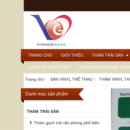
TRANG CHỦ
GIỚI THIỆU
THẢM TRẢI SÀN
THẢM CỎ NHÂN TẠO
THẢM NHỰA CHỐNG TRƠ
Trang chủ
SÀN VINYL THỂ THAO
THẢM VINYL T
Danh mục sản phẩm
THẢM TRẢI SÀN
Thảm gạch trải văn phòng phổ biến