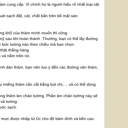
m cung cấp. Vì chính họ là người hiểu rõ nhất loại vật
uét sạch đất, cát, chất bẩn trên bề mặt sàn.
ng khổ của thảm mình muốn thi công:
mỹ sau khi hoàn thành. Thường, bạn có thể lấy đường
ỳ bức tường nào theo chiều mà bạn chọn.
thật thẳng hàng.
 và nằm trên nó.
ình dán thảm, bạn nên lưu ý đến các đường vân thảm,
ấu miếng thảm cần cắt bằng bút chì,… và có thể dùng
ụng thêm len chân tường. Phần len chân tường này sẽ
 và tường.
nước sạch.
với mực được nhập từ Úc cho độ bám dính và bền cao.