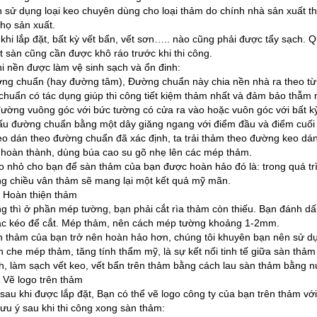
 sử dụng loại keo chuyên dùng cho loại thảm do chính nhà sản xuất thả
 họ sản xuất.
 khi lắp đặt, bất kỳ vết bẩn, vết sơn….. nào cũng phải được tẩy sạch. Q
t sàn cũng cần được khô ráo trước khi thi công.
hi nền được làm vệ sinh sạch và ổn đinh:
ng chuẩn (hay đường tâm), Đường chuẩn này chia nền nhà ra theo từ
huẩn có tác dụng giúp thi công tiết kiệm thảm nhất và đảm bảo thẫm 
đường vuông góc với bức tường có cửa ra vào hoặc vuôn góc với bất k
u đường chuẩn bằng một dây giăng ngang với điểm đầu và điểm cuối 
o dán theo đường chuẩn đã xác định, ta trải thảm theo đường keo dán
 hoàn thành, dùng búa cao su gõ nhẹ lên các mép thảm.
 nhỏ cho bạn để sàn thảm của bạn được hoàn hảo đó là: trong quá tr
g chiều vân thảm sẽ mang lại một kết quả mỹ mãn.
 Hoàn thiện thảm
g thì ở phần mép tường, bạn phải cắt rìa thảm còn thiếu. Bạn đánh d
c kéo để cắt. Mép thảm, nên cách mép tường khoảng 1-2mm.
n thảm của bạn trở nên hoàn hảo hơn, chúng tôi khuyên bạn nên sử d
n che mép thảm, tăng tính thẩm mỹ, là sự kết nối tinh tế giữa sàn thảm
nh, làm sạch vết keo, vết bẩn trên thảm bằng cách lau sàn thảm bằng 
 Vẽ logo trên thảm
sau khi được lắp đặt, Bạn có thể vẽ logo công ty của bạn trên thảm 
ưu ý sau khi thi công xong sàn thảm: