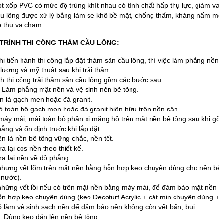
ọt xốp PVC có mức độ trùng khít nhau có tính chất hấp thụ lực, giảm
u lông được xử lý bằng làm se khô bề mặt, chống thấm, kháng nấm mố
p thụ va chạm.
UI TRÌNH THI CÔNG THẢM CẦU LÔNG:
hi tiến hành thi công lắp đặt thảm sân cầu lông, thì việc làm phẳng nề
t lượng và mỹ thuật sau khi trải thảm.
nh thi công trải thảm sân cầu lông gồm các bước sau:
 Làm phẳng mặt nền và vệ sinh nên bê tông.
ền là gạch men hoặc đá granit.
bỏ toàn bộ gạch men hoặc đá granit hiện hữu trên nền sân.
máy mài, mài toàn bộ phần xi măng hồ trên mặt nền bê tông sau khi g
ẳng và ổn định trước khi lắp đặt
ền là nền bê tông vững chắc, nền tốt.
ra lại cos nền theo thiết kế.
tra lại nền về độ phẳng.
 nhưng vết lõm trên mặt nền bằng hỗn hợp keo chuyên dùng cho nền bê 
 nước).
 những vết lồi nếu có trên mặt nền bằng máy mài, để đảm bảo mặt nền 
n hợp keo chuyên dùng (keo Decoturf Acrylic + cát mịn chuyên dùng +
ó làm vệ sinh sạch nền để đảm bảo nền không còn vết bẩn, bụi.
: Dùng keo dán lên nền bê tông