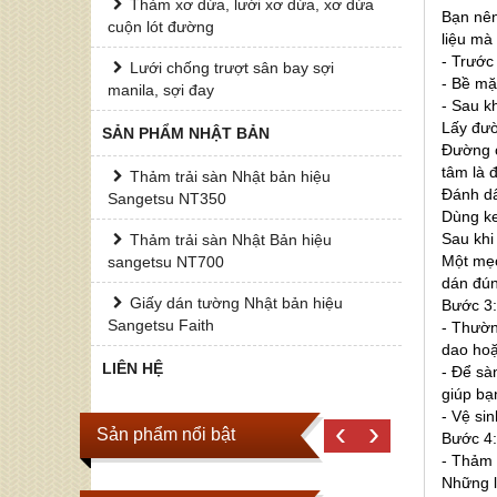
Thảm xơ dừa, lưới xơ dừa, xơ dừa
Bạn nên
cuộn lót đường
liệu mà
- Trước
Lưới chống trượt sân bay sợi
- Bề mặ
manila, sợi đay
- Sau k
Lấy đườ
SẢN PHẨM NHẬT BẢN
Đường c
tâm là 
Thảm trải sàn Nhật bản hiệu
Đánh dấ
Sangetsu NT350
Dùng ke
Sau khi
Thảm trải sàn Nhật Bản hiệu
Một mẹo
sangetsu NT700
dán đún
Giấy dán tường Nhật bản hiệu
Bước 3:
Sangetsu Faith
- Thườn
dao hoặ
LIÊN HỆ
- Để sà
giúp bạ
- Vệ si
‹
›
Sản phẩm nổi bật
Bước 4:
- Thảm 
Những l