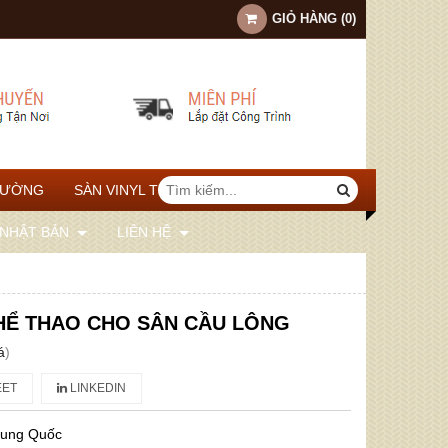
GIỎ HÀNG
(
0
)
TƯỜNG
SÀN VINYL THỂ THAO
 NHẬT BẢN
LIÊN HỆ
HỂ THAO CHO SÂN CẦU LÔNG
á
)
ET
LINKEDIN
rung Quốc