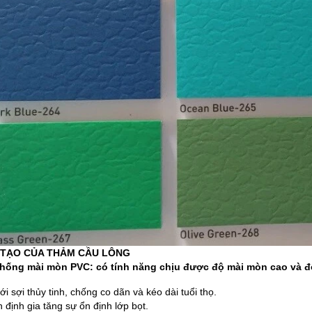
ẤU TẠO CỦA THẢM CẦU LÔNG
chống mài mòn PVC: có tính năng chịu được độ mài mòn cao và đ
ới sợi thủy tinh, chống co dãn và kéo dài tuổi thọ.
n định gia tăng sự ổn định lớp bọt.