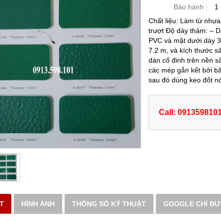
Bảo hành :
1
Chất liệu: Làm từ nhựa
trượt Độ dày thảm: – 
PVC và mặt dưới dày 3
7.2 m, và kích thước s
dán cố đinh trên nền s
các mép gắn kết bởi b
sau đó dùng keo đốt n
Call: 091359810
ẾT
HÌNH ẢNH
THÔNG SỐ KỸ THUẬT
GOOGLE CHỈ Đ