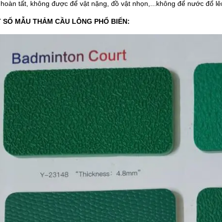
 hoàn tất, không được để vật nặng, đồ vật nhọn,...không để nước đổ lê
T SỐ MẪU THẢM CẦU LÔNG PHỔ BIẾN: