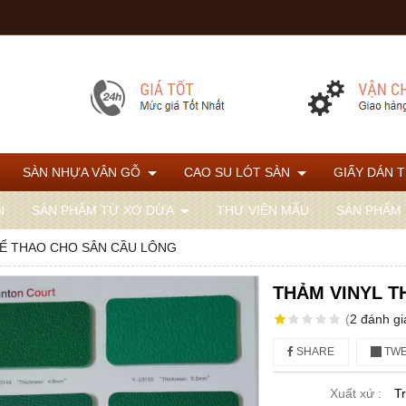
SÀN NHỰA VÂN GỖ
CAO SU LÓT SÀN
GIẤY DÁN 
N
SẢN PHẨM TỪ XƠ DỪA
THƯ VIỆN MẪU
SẢN PHẨM
HỂ THAO CHO SÂN CẦU LÔNG
THẢM VINYL T
(
2
đánh gi
SHARE
TWE
Xuất xứ :
T