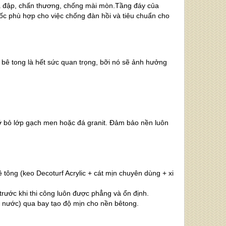
 va đập, chấn thương, chống mài mòn.Tầng đáy của
c phù hợp cho việc chống đàn hồi và tiêu chuẩn cho
n bê tong là hết sức quan trọng, bỡi nó sẽ ảnh hưởng
ỡ bỏ lớp gạch men hoặc đá granit. Đảm bảo nền luôn
tông (keo Decoturf Acrylic + cát mịn chuyên dùng + xi
trước khi thi công luôn được phẳng và ổn định.
 nước) qua bay tạo độ mịn cho nền bêtong.