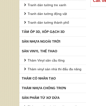
Call: 
Tranh dán tường tre xanh
Tranh dán tường động vật
Tranh dán tường thành phố
TẤM ỐP 3D, XỐP GẠCH 3D
SÀN NHỰA NGOÀI TRỜI
SÀN VINYL THỂ THAO
Thảm Vinyl sân cầu lông
Thảm vinyl sàn nhà thi đấu đa năng
THẢM CỎ NHÂN TẠO
THẢM NHỰA CHỐNG TRƠN
SẢN PHẨM TỪ XƠ DỪA