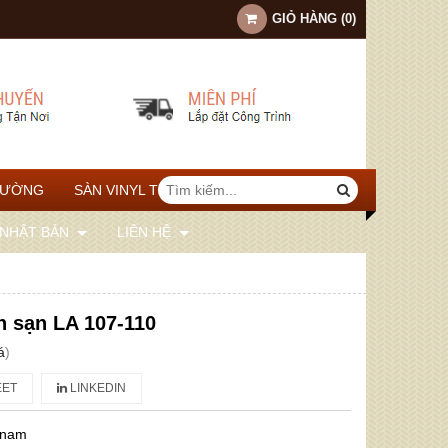
GIỎ HÀNG
(
0
)
TƯỜNG
SÀN VINYL THỂ THAO
 NHẬT BẢN
LIÊN HỆ
h sạn LA 107-110
á
)
ET
LINKEDIN
 nam