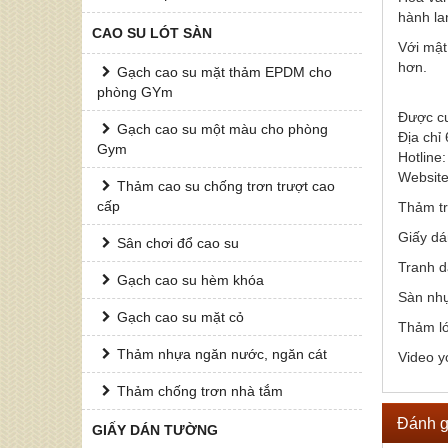
hành la
CAO SU LÓT SÀN
Với mật
hơn.
Gạch cao su mặt thảm EPDM cho
phòng GYm
Được c
Gạch cao su một màu cho phòng
Địa chỉ
Gym
Hotline
Websit
Thảm cao su chống trơn trượt cao
cấp
Thảm tr
Giấy dá
Sân chơi đổ cao su
Tranh d
Gạch cao su hèm khóa
Sàn nh
Gạch cao su mặt cỏ
Thảm ló
Thảm nhựa ngăn nước, ngăn cát
Video 
Thảm chống trơn nhà tắm
Đánh g
GIẤY DÁN TƯỜNG