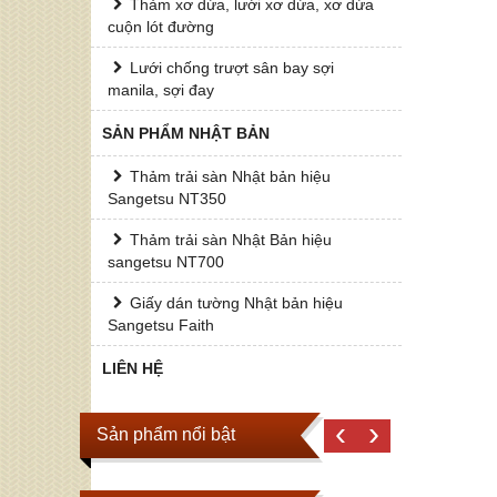
Thảm xơ dừa, lưới xơ dừa, xơ dừa
cuộn lót đường
Lưới chống trượt sân bay sợi
manila, sợi đay
SẢN PHẨM NHẬT BẢN
Thảm trải sàn Nhật bản hiệu
Sangetsu NT350
Thảm trải sàn Nhật Bản hiệu
sangetsu NT700
Giấy dán tường Nhật bản hiệu
Sangetsu Faith
LIÊN HỆ
‹
›
Sản phẩm nổi bật