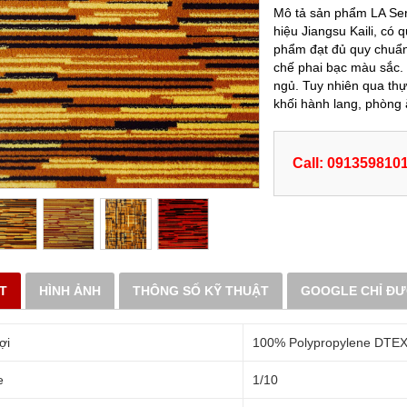
Mô tả sản phẩm LA Serie
hiệu Jiangsu Kaili, có 
phẩm đạt đủ quy chuẩn
chế phai bạc màu sắ
ngủ. Tuy nhiên qua thực 
khối hành lang, phòng 
Call: 091359810
ẾT
HÌNH ẢNH
THÔNG SỐ KỸ THUẬT
GOOGLE CHỈ Đ
ợi
100% Polypropylene DTE
e
1/10