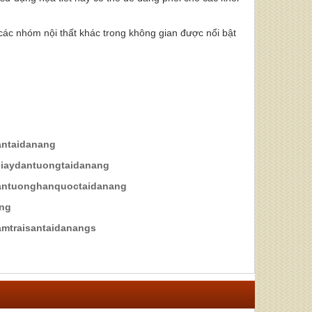
̉ các nhóm nội thất khác trong không gian được nổi bật
santaidanang
giaydantuongtaidanang
dantuonghanquoctaidanang
ang
mtraisantaidanangs