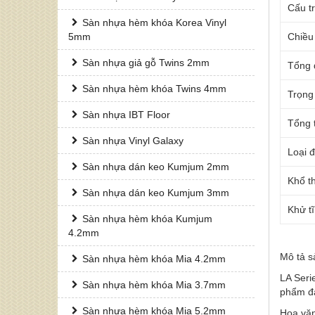
Cấu tr
Sàn nhựa hèm khóa Korea Vinyl
5mm
Chiều
Sàn nhựa giả gỗ Twins 2mm
Tổng 
Sàn nhựa hèm khóa Twins 4mm
Trọng
Sàn nhựa IBT Floor
Tổng 
Sàn nhựa Vinyl Galaxy
Loại 
Sàn nhựa dán keo Kumjum 2mm
Khổ t
Sàn nhựa dán keo Kumjum 3mm
Khử tĩ
Sàn nhựa hèm khóa Kumjum
4.2mm
Mô tả 
Sàn nhựa hèm khóa Mia 4.2mm
LA Serie
Sàn nhựa hèm khóa Mia 3.7mm
phẩm đa
Sàn nhựa hèm khóa Mia 5.2mm
Hoa văn 