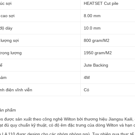
úc sợi
HEATSET Cut pile
 cao sợi
8.00 mm
độ dày
10.0 mm
 lượng sợi
800 gram/M2
trọng lượng
1950 gram/M2
đế
Jute Backing
hảm
4M
nh điện vĩnh viễn
Có
sản phẩm
s được sản xuất theo công nghệ Wilton bởi thương hiệu Jiangsu Kaili, c
̣t đủ quy chuẩn kỹ thuật, có độ êm đặc trưng của dòng Wilton và hạn 
LA 110 được design cho các nhóm phòng ngủ. Tuy nhiên qua thực tế sử d