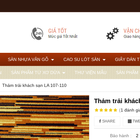
SÀN NHỰA VÂN GỖ
CAO SU LÓT SÀN
GIẤY DÁN 
N
SẢN PHẨM TỪ XƠ DỪA
THƯ VIỆN MẪU
SẢN PHẨM
Thảm trải khách sạn LA 107-110
Thảm trải khác
(
1
đánh gi
SHARE
TWE
Bảo hành :
2