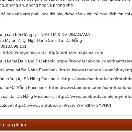
ng, phòng ăn, phòng họp và phòng chờ.
 độ hoa văn vừa phải, họa tiết này được sản xuất với mục đích tôn chi
ung cấp bởi Công ty TNHH TM & DV VINAGAMA
 65 Mỹ an 7, Q. Ngũ Hành Sơn, Tp. Đà Nẵng
: 0913.598.101
e:
http://vinagama.com
;
http://noithatvinagama.com
;
ải sàn tại Đà Nẵng Facebook:
https://www.facebook.com/thamtrai
n tường tại Đà Nẵng Facebook:
https://www.facebook.com/chuyen
án tường tại Đà Nẵng Facebook:
https://www.facebook.com/tranh
ựa tại Đà Nẵng Facebook:
https://www.facebook.com/sannhuadan
t sàn tại Đà Nẵng Facebook:
https://www.facebook.com/chuyentha
youtube
https://www.youtube.com/watch?v=2IPv-GYVNCI
iá sản phẩm