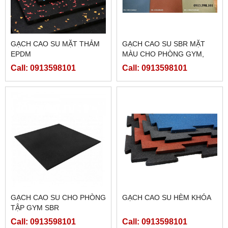
GẠCH CAO SU MẶT THẢM
GẠCH CAO SU SBR MẶT
EPDM
MÀU CHO PHÒNG GYM,
SÂN CHƠI
Call: 0913598101
Call: 0913598101
GẠCH CAO SU CHO PHÒNG
GẠCH CAO SU HÈM KHÓA
TẬP GYM SBR
Call: 0913598101
Call: 0913598101