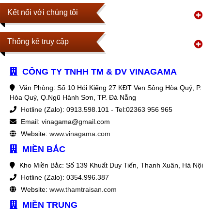
Kết nối với chúng tôi
Thống kê truy cập
CÔNG TY TNHH TM & DV VINAGAMA
Văn Phòng: Số 10 Hói Kiểng 27 KĐT Ven Sông Hòa Quý, P.
Hòa Quý, Q.Ngũ Hành Sơn, TP. Đà Nẵng
Hotline (Zalo): 0913.598.101 - Tel:02363 956 965
Email: vinagama@gmail.com
Website:
www.vinagama.com
MIỀN BẮC
Kho Miền Bắc: Số 139 Khuất Duy Tiến, Thanh Xuân, Hà Nội
Hotline (Zalo): 0354.996.387
Website:
www.thamtraisan.com
MIỀN TRUNG