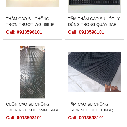
THẢM CAO SU CHỐNG
TẤM THẢM CAO SU LÓT LY
TRƠN TRƯỢT WG 868BK -
DÙNG TRONG QUẦY BAR
LÓT Ổ HEO CON
Call: 0913598101
Call: 0913598101
CUỘN CAO SU CHỐNG
TẤM CAO SU CHỐNG
TRƠN NGŨ SỌC 3MM; 5MM
TRƠN SỌC DỌC 10MM;
20MM
Call: 0913598101
Call: 0913598101