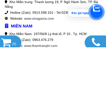
Kho Miền trung: Thanh lương 19, P. Ngũ Hành Sơn, TP. Đà
Nẵng
Hotline (Zalo): 0913.598.101 - Tel:02363 956 965
Báo giá ngay
Website:
www.vinagama.com
MIỀN NAM
Kho Miền Nam: 197/56/8 Lý thái tổ, P 10 , Tp. HCM
Hotline (Zalo): 0963.476.279
(
0
)
Website:
www.thamtrangtri.com
HỖ TRỢ KHÁCH HÀNG
Mức giá tốt nhất
Giao hành tận nơi
Lắp đặt miễn phí
Bảo hành lâu dài
FANPAGE FACEBOOK