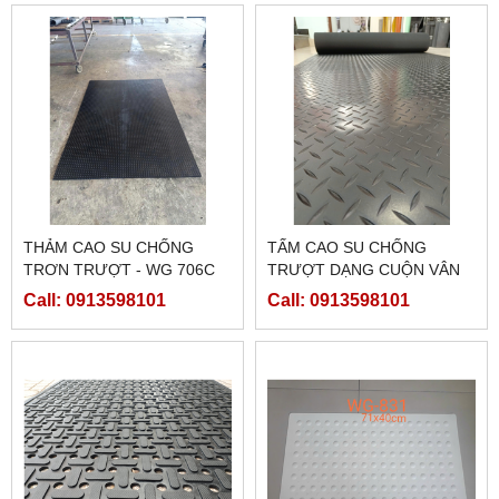
THẢM CAO SU CHỐNG
TẤM CAO SU CHỐNG
TRƠN TRƯỢT - WG 706C
TRƯỢT DẠNG CUỘN VÂN
LÁ; SỌC DỌC; CARO
Call: 0913598101
Call: 0913598101