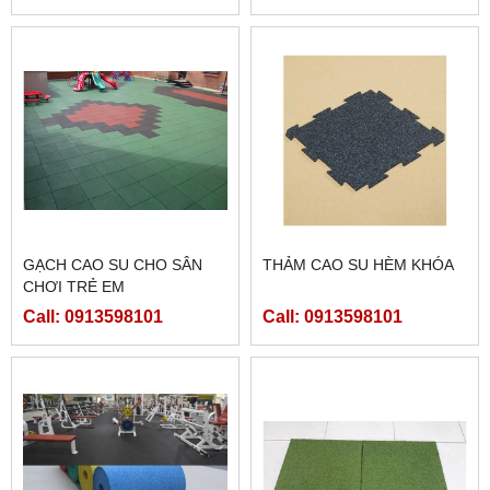
GẠCH CAO SU CHO SÂN
THẢM CAO SU HÈM KHÓA
CHƠI TRẺ EM
Call: 0913598101
Call: 0913598101