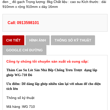
đen _ đỏ gạch Trọng lượng: 8kg Chất liệu : cao su Kích thước : dài
910mm x rộng 910mm x dày 16mm
Call: 0913598101
CHI TIẾT
HÌNH ẢNH
THÔNG SỐ KỸ THUẬT
GOOGLE CHỈ ĐƯỜNG
Công ty chúng tôi chuyên sản xuất và cung cấp:
Thảm Cao Su Lót Sàn Nhà Bếp Chống Trơn Trượt dạng lắp
ghép WG-710 Đỏ
Ưu điểm: Dễ dàng lắp ghép nhiều tấm lại với nhau để cho diện
tích lớn
Thông số kỷ thuật
Mã hàng :WG 710