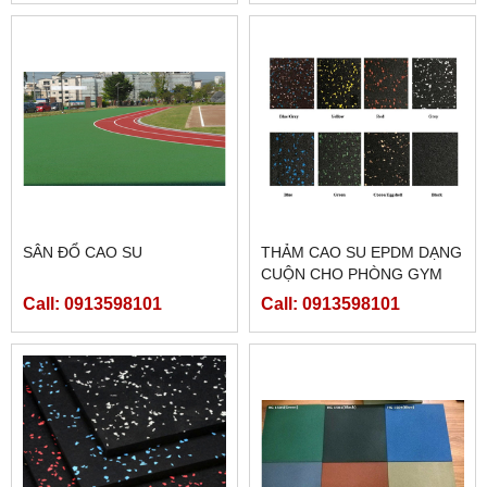
SÂN ĐỔ CAO SU
THẢM CAO SU EPDM DẠNG
CUỘN CHO PHÒNG GYM
(DÀY 2MM;4MM;6MM;8MM)
Call: 0913598101
Call: 0913598101