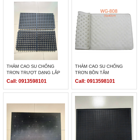
THẢM CAO SU CHỐNG
THẢM CAO SU CHỐNG
TRƠN TRƯỢT DẠNG LẮP
TRƠN BỒN TẮM
GHÉP - WG 8040 - ĐEN
Call: 0913598101
Call: 0913598101