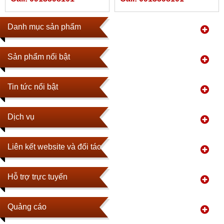
Danh mục sản phẩm
Sản phẩm nổi bật
Tin tức nổi bật
Dịch vụ
Liên kết website và đối tác
Hỗ trợ trực tuyến
Quảng cáo