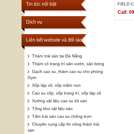
Tin tức nổi bật
FIELD 
Call: 
Dịch vụ
Liên kết website và đối tác
Thảm trải sàn tại Đà Nẵng
Thảm cỏ trang trí sân vườn, sân bóng
Gạch cao su, thảm cao su cho phòng
Gym
Xốp tập võ, xốp mầm non
Cao su xốp, xốp trang trí, xốp tập võ
Xưởng vật liệu cao su lót sàn
Tổng kho vật liệu sàn
Tấm trải sàn cao su chống trơn
Chuyên cung cấp thi công thảm trải
sàn