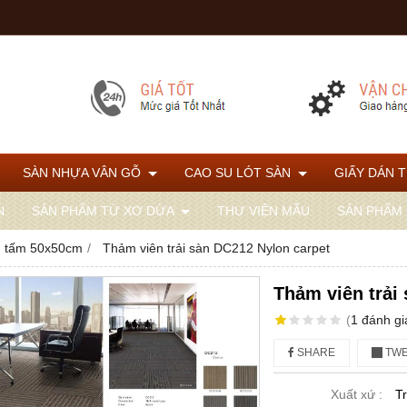
SÀN NHỰA VÂN GỖ
CAO SU LÓT SÀN
GIẤY DÁN 
N
SẢN PHẨM TỪ XƠ DỪA
THƯ VIỆN MẪU
SẢN PHẨM
, tấm 50x50cm
Thảm viên trải sàn DC212 Nylon carpet
Thảm viên trải
(
1
đánh gi
SHARE
TWE
Xuất xứ :
T