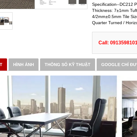
Specification--DC212 Pi
Thickness: 7±1mm Tuft
4/2mm±0.5mm Tile Size
Quarter Turned / Horizo
Call: 091359810
ẾT
HÌNH ẢNH
THÔNG SỐ KỸ THUẬT
GOOGLE CHỈ Đ