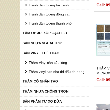
Call: 
Tranh dán tường tre xanh
Tranh dán tường động vật
Tranh dán tường thành phố
TẤM ỐP 3D, XỐP GẠCH 3D
SÀN NHỰA NGOÀI TRỜI
SÀN VINYL THỂ THAO
Thảm Vinyl sân cầu lông
THẢM V
Thảm vinyl sàn nhà thi đấu đa năng
MICROW
Call: 
THẢM CỎ NHÂN TẠO
THẢM NHỰA CHỐNG TRƠN
SẢN PHẨM TỪ XƠ DỪA