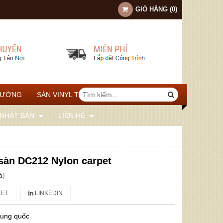
GIỎ HÀNG
(
0
)
TƯỜNG
SÀN VINYL THỂ THAO
 NHẬT BẢN
LIÊN HỆ
 sàn DC212 Nylon carpet
á
)
ET
LINKEDIN
rung quốc