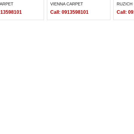
CARPET
VIENNA CARPET
RUZICH
0913598101
Call: 0913598101
Call: 0