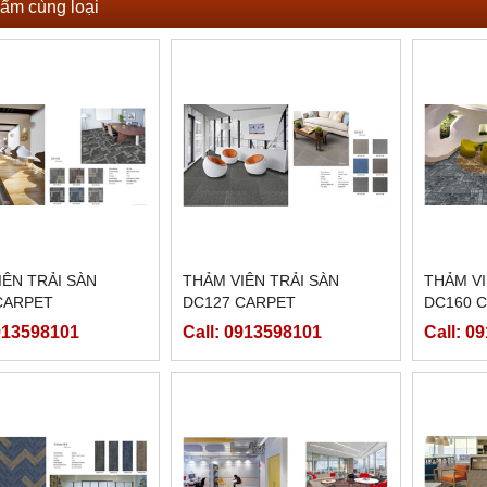
ẩm cùng loại
IÊN TRẢI SÀN
THẢM VIÊN TRẢI SÀN
THẢM VI
CARPET
DC127 CARPET
DC160 
0913598101
Call: 0913598101
Call: 0