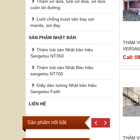
Thảm xơ dừa, lưới xơ dừa, xơ dừa
cuộn lót đường
Lưới chống trượt sân bay sợi
manila, sợi đay
SẢN PHẨM NHẬT BẢN
THẢM V
VERSAI
Thảm trải sàn Nhật bản hiệu
CARPE
Sangetsu NT350
Call: 
Thảm trải sàn Nhật Bản hiệu
sangetsu NT700
Giấy dán tường Nhật bản hiệu
Sangetsu Faith
LIÊN HỆ
‹
›
Sản phẩm nổi bật
THẢM V