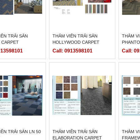
IÊN TRẢI SÀN
THẢM VIÊN TRẢI SÀN
THẢM VI
 CARPET
HOLLYWOOD CARPET
PHANTO
0913598101
Call: 0913598101
Call: 0
ÊN TRẢI SÀN LN 50
THẢM VIÊN TRẢI SÀN
THẢM VI
T
ELABORATION CARPET
FRAMEW