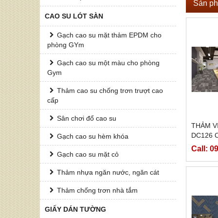
Sản ph
CAO SU LÓT SÀN
Gạch cao su mặt thảm EPDM cho
phòng GYm
Gạch cao su một màu cho phòng
Gym
Thảm cao su chống trơn trượt cao
cấp
Sân chơi đổ cao su
THẢM V
DC126 
Gạch cao su hèm khóa
Call: 
Gạch cao su mặt cỏ
Thảm nhựa ngăn nước, ngăn cát
Thảm chống trơn nhà tắm
GIẤY DÁN TƯỜNG