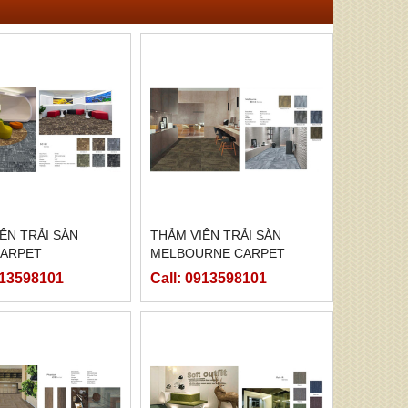
ÊN TRẢI SÀN
THẢM VIÊN TRẢI SÀN
CARPET
MELBOURNE CARPET
913598101
Call: 0913598101