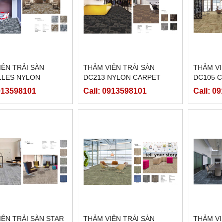
IÊN TRẢI SÀN
THẢM VIÊN TRẢI SÀN
THẢM VI
LLES NYLON
DC213 NYLON CARPET
DC105 
T
0913598101
Call: 0913598101
Call: 0
IÊN TRẢI SÀN STAR
THẢM VIÊN TRẢI SÀN
THẢM VI