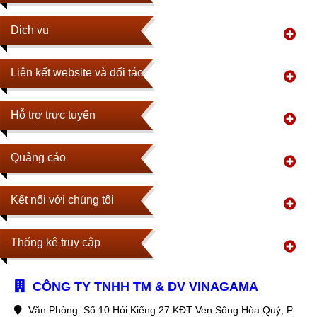
Dịch vụ
Liên kết website và đối tác
Hỗ trợ trực tuyến
Quảng cáo
Kết nối với chúng tôi
Thống kê truy cập
CÔNG TY TNHH TM & DV VINAGAMA
Văn Phòng: Số 10 Hói Kiểng 27 KĐT Ven Sông Hòa Quý, P.