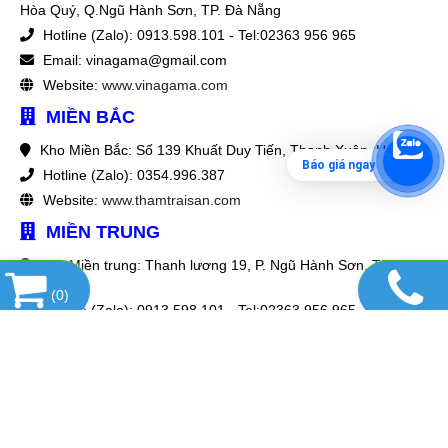
Hòa Quý, Q.Ngũ Hành Sơn, TP. Đà Nẵng
Hotline (Zalo): 0913.598.101 - Tel:02363 956 965
Email: vinagama@gmail.com
Website:
www.vinagama.com
MIỀN BẮC
Kho Miền Bắc: Số 139 Khuất Duy Tiến, Thanh Xuân, Hà Nội
Báo giá ngay
Hotline (Zalo): 0354.996.387
Website:
www.thamtraisan.com
MIỀN TRUNG
Kho Miền trung: Thanh lương 19, P. Ngũ Hành Sơn, TP. Đà
Nẵng
(
0
)
Hotline (Zalo): 0913.598.101 - Tel:02363 956 965
Website:
www.vinagama.com
MIỀN NAM
Kho Miền Nam: 197/56/8 Lý thái tổ, P 10 , Tp. HCM
Hotline (Zalo): 0963.476.279