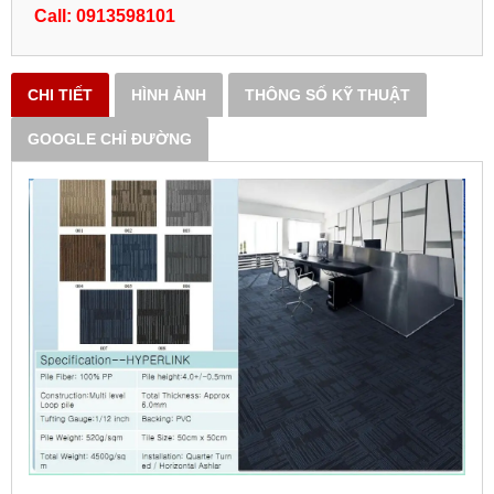
Call: 0913598101
CHI TIẾT
HÌNH ẢNH
THÔNG SỐ KỸ THUẬT
GOOGLE CHỈ ĐƯỜNG